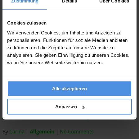
Zustimmung
Details
Über Cookies
By
Carina
|
Allgemein
|
No Comments
Allgemein
Cookies zulassen
Steueridentifikationsnummer
Wir verwenden Cookies, um Inhalte und Anzeigen zu
personalisieren, Funktionen für soziale Medien anbieten
zu können und die Zugriffe auf unsere Website zu
By
Carina
|
Allgemein
|
No Comments
analysieren. Sie geben Einwilligung zu unseren Cookies,
Allgemein
wenn Sie unsere Webseite weiterhin nutzen.
Einnahmenüberschussrechnung
Alle akzeptieren
By
Carina
|
Allgemein
|
No Comments
Allgemein
Anpassen
Umsatzsteuervoranmeldung
By
Carina
|
Allgemein
|
No Comments