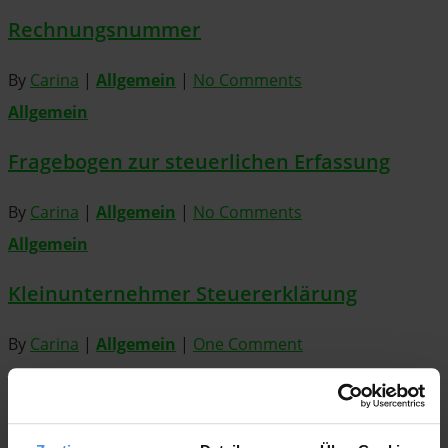
Rechnungsnummer
By
Carina
|
Allgemein
|
No Comments
Allgemein
Fragebogen zur steuerlichen Erfassung
By
Carina
|
Allgemein
|
No Comments
Allgemein
Kleinunternehmer Steuererklärung
By
Carina
|
Allgemein
|
One Comment
Allgemein
Einkommensteuer