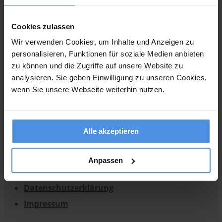
Telefon: +49-781-125508-10
Cookies zulassen
E-Mail: support@sevdesk.com
Wir verwenden Cookies, um Inhalte und Anzeigen zu
Internet: www.sevdesk.de
personalisieren, Funktionen für soziale Medien anbieten
zu können und die Zugriffe auf unsere Website zu
Geschäftsführer:
analysieren. Sie geben Einwilligung zu unseren Cookies,
Bruno Vaffier
wenn Sie unsere Webseite weiterhin nutzen.
Registergericht: Amtsgericht Freiburg
Registernummer: HRB710506
Alle akzeptieren
Umsatzsteuer-Identifikationsnummer: DE291779897
Anpassen
Umsatzsteuervoranmeldung Software
Datenschutzerklärung
Impressum