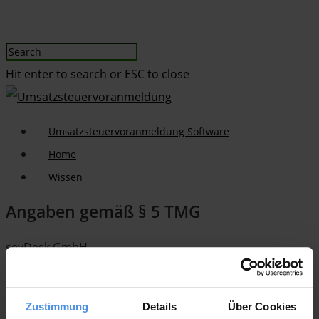
Hit enter to search or ESC to close
Umsatzsteuervoranmeldung Software
Home
Wissen
Angaben gemäß § 5 TMG
sevDesk GmbH
Im unteren Angel 1
77652 Offenburg
Zustimmung
Details
Über Cookies