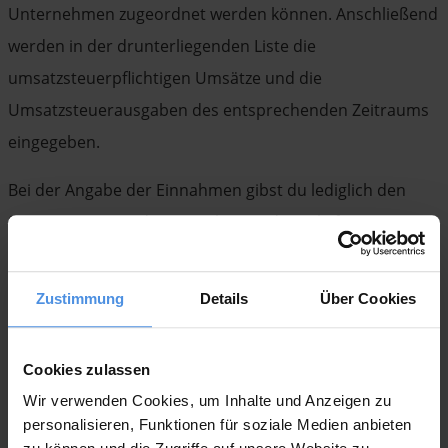
Unternehmen zugeordnet werden können. Anschließend
werden in der drunterliegenden Liste die
umsatzsteuerpflichtigen Umsätze und die
Umsatzsteuerausgaben des entsprechenden Zeitraums
eingegeben.
Bei der Angabe der Einnahmen gibst du lediglich den
Steuersatz sowie den Nettobetrag der gelieferten Waren
oder Dienstleistungen an. Die ELSTER Software
berechnet anschließend automatisch die Steuerlast.
Zustimmung
Details
Über Cookies
Tipp:
Cookies zulassen
Achte darauf, dass du den passenden
Wir verwenden Cookies, um Inhalte und Anzeigen zu
personalisieren, Funktionen für soziale Medien anbieten
Steuersatz einträgst. Einige